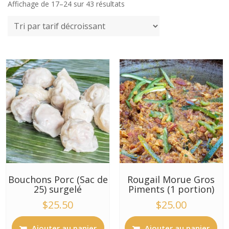
Trié
Affichage de 17–24 sur 43 résultats
par
prix
décroissant
Bouchons Porc (Sac de
Rougail Morue Gros
25) surgelé
Piments (1 portion)
$
25.50
$
25.00
Ajouter au panier
Ajouter au panier