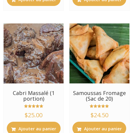
Cabri Massalé (1
Samoussas Fromage
portion)
(Sac de 20)
Note
Note
$
25.00
$
24.50
5.00
5.00
sur 5
sur 5
Ajouter au panier
Ajouter au panier