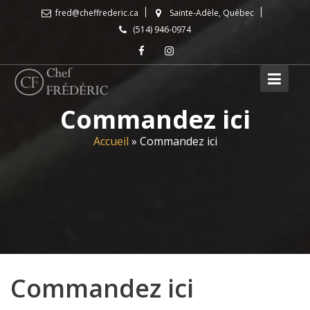
Skip
fred@cheffrederic.ca
Sainte-Adèle, Québec
to
(514) 946-0974
content
Commandez ici
Accueil
»
Commandez ici
Commandez ici