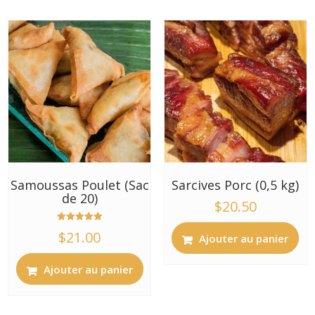
Samoussas Poulet (Sac
Sarcives Porc (0,5 kg)
de 20)
$
20.50
Note
$
21.00
Ajouter au panier
5.00
sur 5
Ajouter au panier