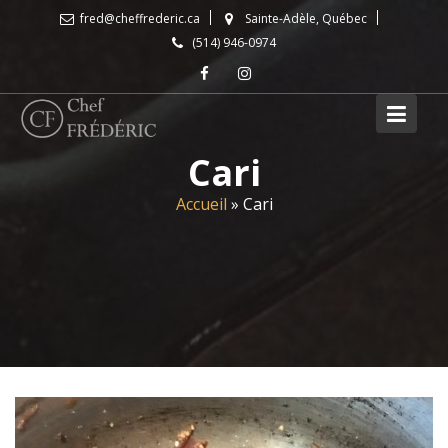
Skip
fred@cheffrederic.ca
Sainte-Adèle, Québec
to
(514) 946-0974
content
Cari
Accueil
»
Cari