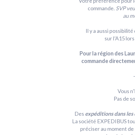
Votre préférence pour le
commande.
SVP veui
au mo
Il y a aussi possibili
sur l’A15 lor
Pour la région des Lau
commande directement
Vous n’
Pas de so
Des
expéditions dans les
La société EXPEDIBUS tou
préciser au moment de 