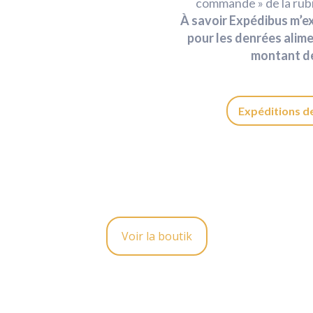
commande » de la rub
À savoir Expédibus m’e
pour les denrées alime
montant de
Expéditions d
Voir la boutik