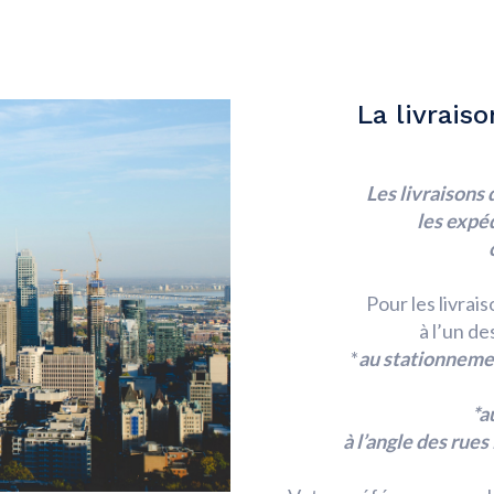
La livrais
Les livraisons
les expéd
Pour les livrai
à l’un de
*
au stationneme
*a
à l’angle des rues