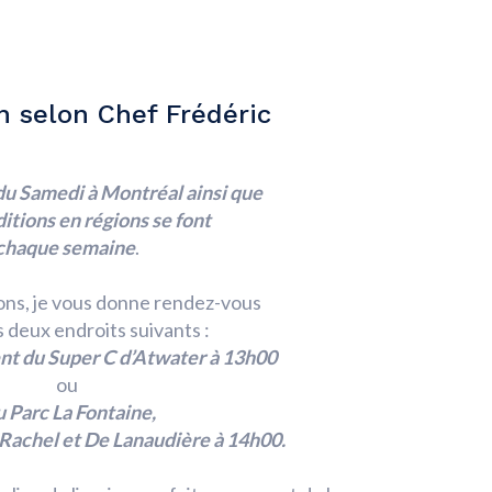
on selon Chef Frédéric
 du Samedi
à Montréal
ainsi que
itions en régions se font
chaque semaine
.
sons, je vous donne rendez-vous
s deux endroits suivants :
nt du Super C d’Atwater à 13h00
ou
u Parc La Fontaine,
 Rachel
et De Lanaudière à 14h00.