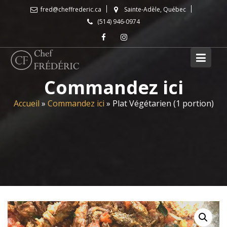
Skip
fred@cheffrederic.ca
Sainte-Adèle, Québec
to
(514) 946-0974
content
Commandez ici
Accueil
»
Commandez ici
»
Plat Végétarien (1 portion)