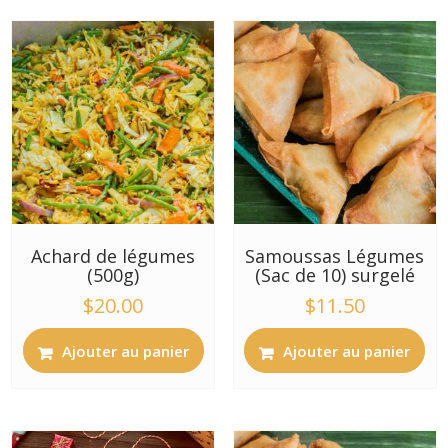
Achard de légumes
Samoussas Légumes
(500g)
(Sac de 10) surgelé
$
20.00
$
11.50
Ajouter au panier
Ajouter au panier