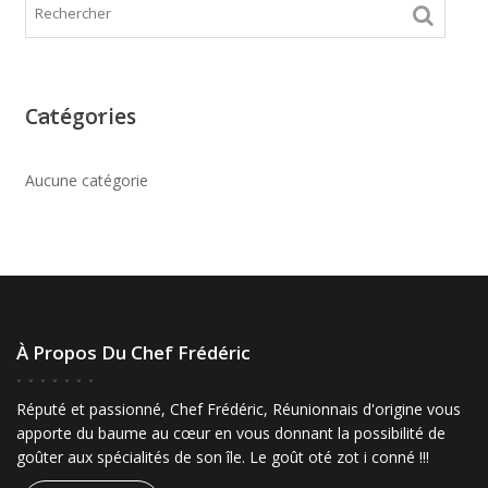
options
peuvent
être
choisies
Catégories
sur
la
Aucune catégorie
page
du
produit
À Propos Du Chef Frédéric
Réputé et passionné, Chef Frédéric, Réunionnais d'origine vous
apporte du baume au cœur en vous donnant la possibilité de
goûter aux spécialités de son île. Le goût oté zot i conné !!!