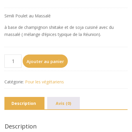
Simili Poulet au Massalé
à base de champignon shiitake et de soja cuisiné avec du
massalé ( mélange d’épices typique de la Réunion).
quantité
Ajouter au panier
de
Plat
Végétarien
Catégorie:
Pour les végétariens
(1
portion)
Description
Avis (0)
Description