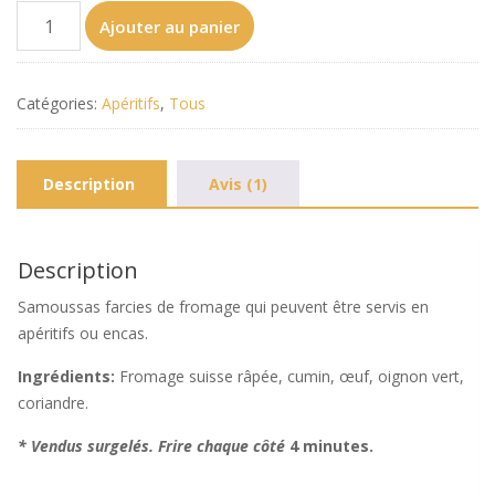
quantité
Ajouter au panier
de
Samoussas
Fromage
Catégories:
Apéritifs
,
Tous
(Sac
de
20)
Description
Avis (1)
Description
Samoussas farcies de fromage qui peuvent être servis en
apéritifs ou encas.
Ingrédients:
Fromage suisse râpée, cumin, œuf, oignon vert,
coriandre.
* Vendus surgelés.
Frire
chaque côté
4 minutes.