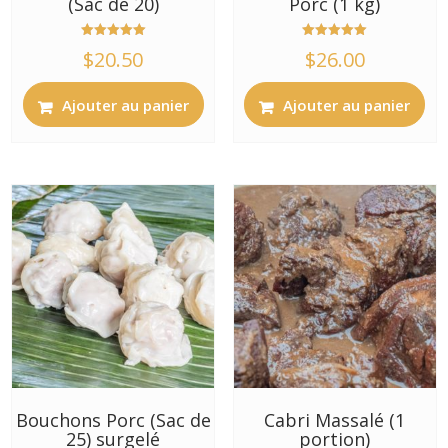
(Sac de 20)
Porc (1 kg)
Note
Note
$
20.50
$
26.00
5.00
5.00
sur 5
sur 5
Ajouter au panier
Ajouter au panier
Bouchons Porc (Sac de
Cabri Massalé (1
25) surgelé
portion)