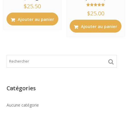
$
25.50
Note
$
25.00
5.00
sur 5
Ajouter au panier
Ajouter au panier
Catégories
Aucune catégorie