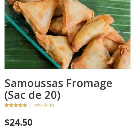
Samoussas Fromage
(Sac de 20)
(
1
avis client)
Noté
1
5.00
sur 5
$
24.50
basé sur
notation
client