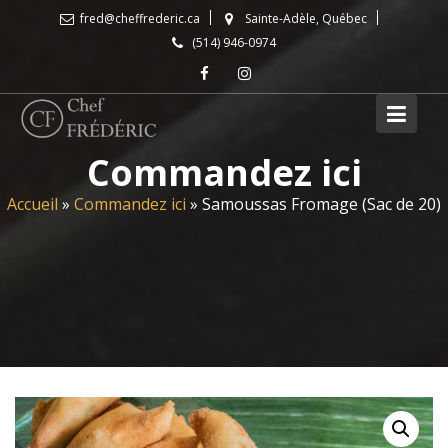
Skip
fred@cheffrederic.ca
Sainte-Adèle, Québec
to
(514) 946-0974
content
Commandez ici
Accueil
»
Commandez ici
»
Samoussas Fromage (Sac de 20)