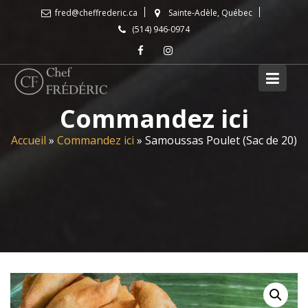
Skip
fred@cheffrederic.ca
Sainte-Adèle, Québec
to
(514) 946-0974
content
Commandez ici
Accueil
»
Commandez ici
»
Samoussas Poulet (Sac de 20)