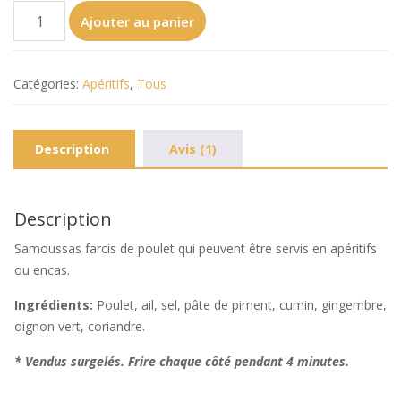
quantité
Ajouter au panier
de
Samoussas
Poulet
Catégories:
Apéritifs
,
Tous
(Sac
de
20)
Description
Avis (1)
Description
Samoussas farcis de poulet qui peuvent être servis en apéritifs
ou encas.
Ingrédients:
Poulet, ail, sel, pâte de piment, cumin, gingembre,
oignon vert, coriandre.
* Vendus surgelés. Frire chaque côté pendant 4 minutes.