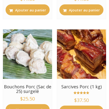
Ajouter au panier
Ajouter au panier
Bouchons Porc (Sac de
Sarcives Porc (1 kg)
25) surgelé
$
25.50
Note
$
37.50
5.00
sur 5