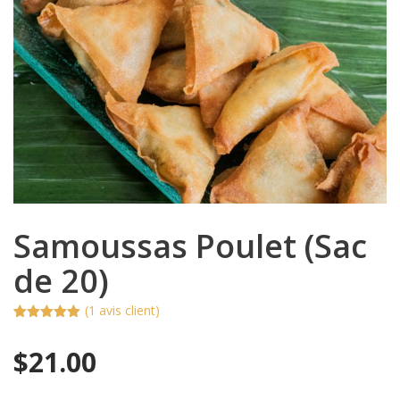
Samoussas Poulet (Sac
de 20)
(
1
avis client)
Noté
1
5.00
sur 5
$
21.00
basé sur
notation
client