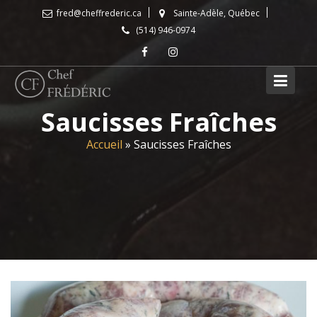
Skip
fred@cheffrederic.ca
Sainte-Adèle, Québec
to
(514) 946-0974
content
Saucisses Fraîches
Accueil
»
Saucisses Fraîches