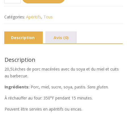
de
Sarcives
Porc
Catégories:
Apéritifs
,
Tous
(0,5
kg)
Description
Avis (0)
Description
20,5Lèches de porc macérées avec du soya et du miel et cuits
au barbecue.
Ingrédients:
Porc, miel, sucre, soya, pastis.
Sans gluten.
À réchauffer au four: 350°F pendant 15 minutes.
Peuvent être servies en apéritifs ou encas.