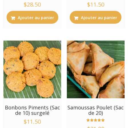
$
28.50
$
11.50
Ajouter au panier
Ajouter au panier
Bonbons Piments (Sac
Samoussas Poulet (Sac
de 10) surgelé
de 20)
$
11.50
Note