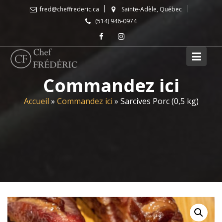
Skip
fred@cheffrederic.ca
Sainte-Adèle, Québec
to
(514) 946-0974
content
Commandez ici
Accueil
»
Commandez ici
»
Sarcives Porc (0,5 kg)